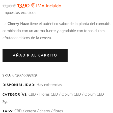
13,90
€
17,90
€
I.V.A. incluido
Impuestos excluidos
La
Cherry Haze
tiene el auténtico sabor de la planta del cannabis
combinado con un aroma fuerte y agradable con tonos dulces
afrutados típicos de la cereza.
AÑADIR AL CARRITO
8436616093129
.
SKU:
Hay existencias
DISPONIBILIDAD:
CBD
/
Flores CBD
/
Opium CBD
/
Opium CBD
CATEGORÍAS:
3gr
.
CBD
/
cereza
/
cherry
/
flores
.
TAGS: