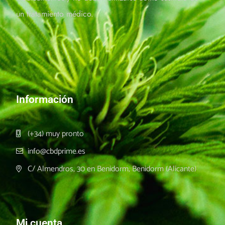
un tratamiento médico.
Información
(+34) muy pronto
info@cbdprime.es
C/ Almendros, 30 en Benidorm, Benidorm (Alicante)
Mi cuenta