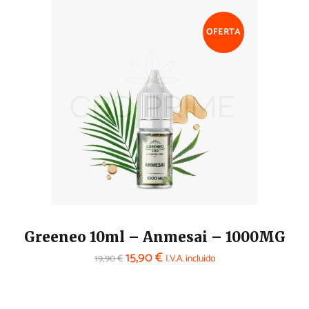
OFERTA
Greeneo 10ml – Anmesai – 1000MG
15,90
€
19,90
€
I.V.A. incluido