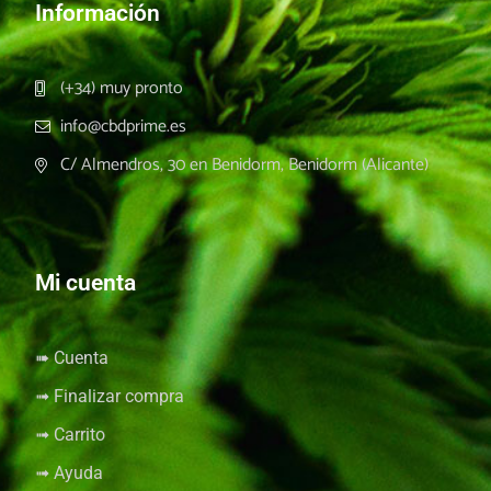
Información
(+34) muy pronto
info@cbdprime.es
C/ Almendros, 30 en Benidorm, Benidorm (Alicante)
Mi cuenta
➠ Cuenta
➟ Finalizar compra
➟ Carrito
➟ Ayuda