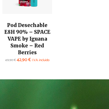
Pod Desechable
E8H 90% – SPACE
VAPE by Iguana
Smoke – Red
Berries
42,90
€
49,90
€
I.V.A. incluido