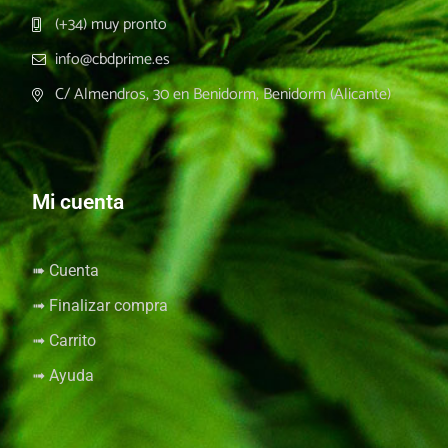
(+34) muy pronto
info@cbdprime.es
C/ Almendros, 30 en Benidorm, Benidorm (Alicante)
Mi cuenta
➠ Cuenta
➟ Finalizar compra
➟ Carrito
➟ Ayuda