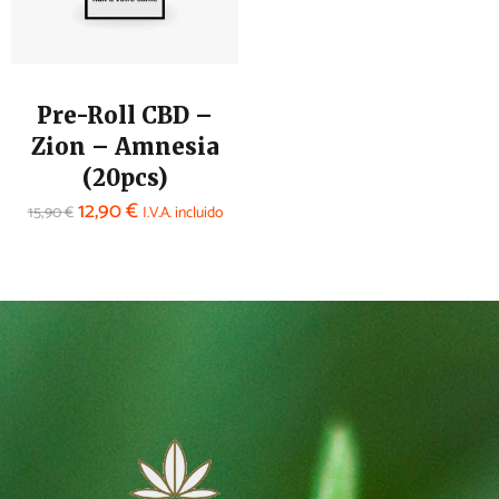
Pre-Roll CBD –
Zion – Amnesia
(20pcs)
12,90
€
15,90
€
I.V.A. incluido